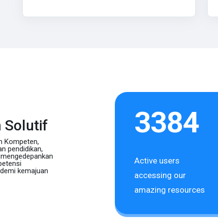
3384
 Solutif
an Kompeten,
an pendidikan,
i, mengedepankan
Active users
petensi
, demi kemajuan
accessing our
amazing resources