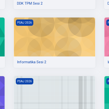
DDK TPM Sesi 2
Informatika Sesi 2
I
PSAJ 2026
Informatika Sesi 2
IPAS Sesi 1
I
PSAJ 2026