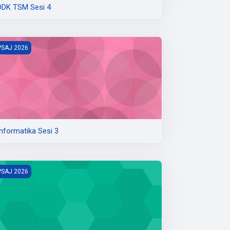
DDK TSM Sesi 4
nformatika Sesi 3
PSAJ 2026
Informatika Sesi 3
PAS Sesi 2
PSAJ 2026